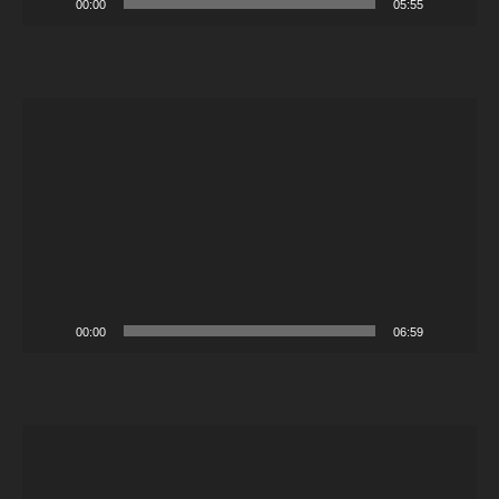
00:00
05:55
Video-
Player
00:00
06:59
Video-
Player