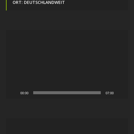
ORT: DEUTSCHLANDWEIT
Video-
Player
00:00
07:00
Video-
Player